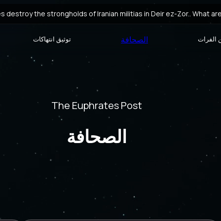
es destroy the strongholds of Iranian militias in Deir ez-Zor.. What a
es destroy the strongholds of Iranian militias in Deir ez-Zor.. What a
الصحافة
 الفرات
توثيق انتهاكات
A leader in the “National 
Exclusive: Under the cover of “religious rituals,” Ir
Iranian militias accuse residents of being “collaborators” and expe
The Euphrates Post
الصحافة