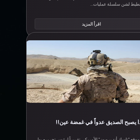
خطيط لشن سلسلة عمليات…
اقرأ المزيد
 يصبح الصديق عدواً في غمضة عين!!
وقع "تاسك أند بروبوز" الأمريكي تقريراً لرئيس تحريره بول