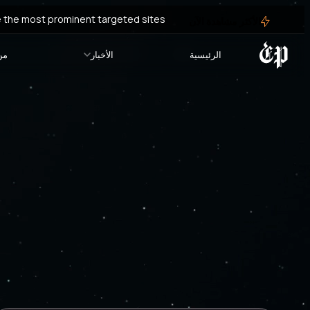
re the most prominent targeted sites?
الأكثر مشاهدة الآن
re the most prominent targeted sites?
الرئيسية
الأخبار
من
Defense” militia pays royalties to ISIS
anian militias bring weapons into Syria
l them from their homes in Al Bukamal
"Murder" fate of dissidents who complied to settlement agreement in Homs